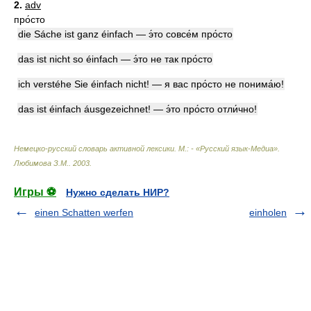
2.
adv
про́сто
die Sáche ist ganz éinfach — э́то совсе́м про́сто
das ist nicht so éinfach — э́то не так про́сто
ich verstéhe Sie éinfach nicht! — я вас про́сто не понима́ю!
das ist éinfach áusgezeichnet! — э́то про́сто отли́чно!
Немецко-русский словарь активной лексики. М.: - «Русский язык-Медиа»
.
Любимова З.М.
.
2003
.
Игры ⚽
Нужно сделать НИР?
einen Schatten werfen
einholen