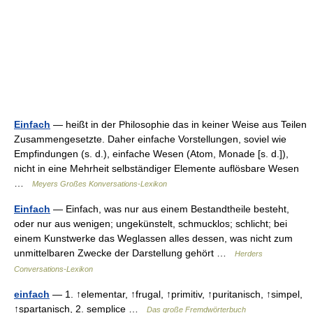
Einfach
— heißt in der Philosophie das in keiner Weise aus Teilen
Zusammengesetzte. Daher einfache Vorstellungen, soviel wie
Empfindungen (s. d.), einfache Wesen (Atom, Monade [s. d.]),
nicht in eine Mehrheit selbständiger Elemente auflösbare Wesen
…
Meyers Großes Konversations-Lexikon
Einfach
— Einfach, was nur aus einem Bestandtheile besteht,
oder nur aus wenigen; ungekünstelt, schmucklos; schlicht; bei
einem Kunstwerke das Weglassen alles dessen, was nicht zum
unmittelbaren Zwecke der Darstellung gehört …
Herders
Conversations-Lexikon
einfach
— 1. ↑elementar, ↑frugal, ↑primitiv, ↑puritanisch, ↑simpel,
↑spartanisch, 2. semplice …
Das große Fremdwörterbuch