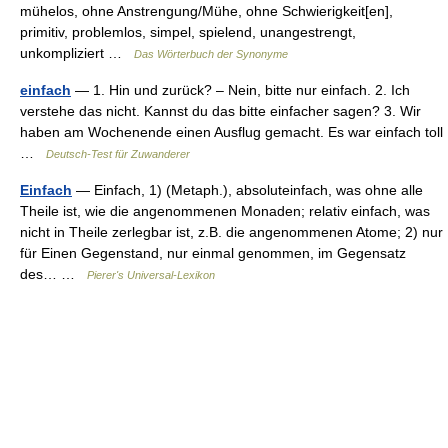
mühelos, ohne Anstrengung/Mühe, ohne Schwierigkeit[en],
primitiv, problemlos, simpel, spielend, unangestrengt,
unkompliziert …
Das Wörterbuch der Synonyme
einfach
— 1. Hin und zurück? – Nein, bitte nur einfach. 2. Ich
verstehe das nicht. Kannst du das bitte einfacher sagen? 3. Wir
haben am Wochenende einen Ausflug gemacht. Es war einfach toll
…
Deutsch-Test für Zuwanderer
Einfach
— Einfach, 1) (Metaph.), absoluteinfach, was ohne alle
Theile ist, wie die angenommenen Monaden; relativ einfach, was
nicht in Theile zerlegbar ist, z.B. die angenommenen Atome; 2) nur
für Einen Gegenstand, nur einmal genommen, im Gegensatz
des… …
Pierer's Universal-Lexikon