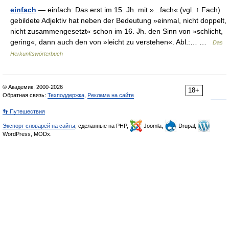
einfach
— einfach: Das erst im 15. Jh. mit »...fach« (vgl. ↑ Fach)
gebildete Adjektiv hat neben der Bedeutung »einmal, nicht doppelt,
nicht zusammengesetzt« schon im 16. Jh. den Sinn von »schlicht,
gering«, dann auch den von »leicht zu verstehen«. Abl.:… …
Das
Herkunftswörterbuch
© Академик, 2000-2026
18+
Обратная связь:
Техподдержка
,
Реклама на сайте
👣 Путешествия
Экспорт словарей на сайты
, сделанные на PHP,
Joomla,
Drupal,
WordPress, MODx.