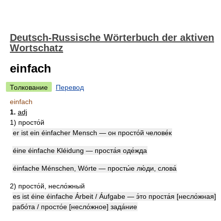
Deutsch-Russische Wörterbuch der aktiven
Wortschatz
einfach
Толкование
Перевод
einfach
1.
adj
1)
просто́й
er ist ein éinfacher Mensch — он просто́й челове́к
éine éinfache Kléidung — проста́я оде́жда
éinfache Ménschen, Wórte — просты́е лю́ди, слова́
2)
просто́й, несло́жный
es ist éine éinfache Árbeit / Áufgabe — э́то проста́я [несло́жная]
рабо́та / просто́е [несло́жное] зада́ние