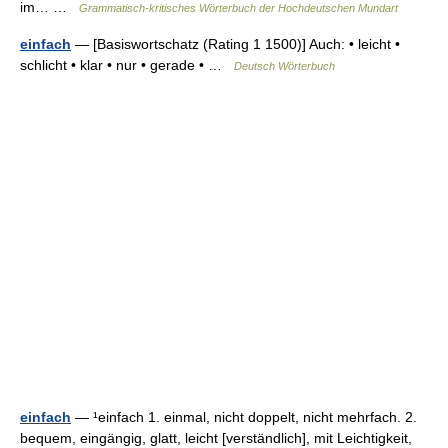
im… …
Grammatisch-kritisches Wörterbuch der Hochdeutschen Mundart
einfach
— [Basiswortschatz (Rating 1 1500)] Auch: • leicht •
schlicht • klar • nur • gerade • …
Deutsch Wörterbuch
einfach
— ¹einfach 1. einmal, nicht doppelt, nicht mehrfach. 2.
bequem, eingängig, glatt, leicht [verständlich], mit Leichtigkeit,