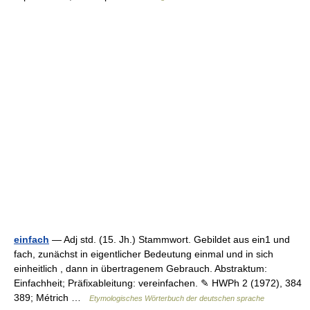
einfach
— Adj std. (15. Jh.) Stammwort. Gebildet aus ein1 und
fach, zunächst in eigentlicher Bedeutung einmal und in sich
einheitlich , dann in übertragenem Gebrauch. Abstraktum:
Einfachheit; Präfixableitung: vereinfachen. ✎ HWPh 2 (1972), 384
389; Métrich …
Etymologisches Wörterbuch der deutschen sprache